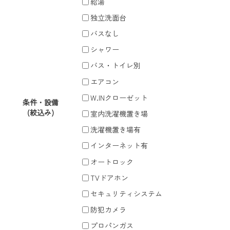
給湯
独立洗面台
バスなし
シャワー
バス・トイレ別
エアコン
W.INクローゼット
条件・設備
(絞込み)
室内洗濯機置き場
洗濯機置き場有
インターネット有
オートロック
TVドアホン
セキュリティシステム
防犯カメラ
プロパンガス