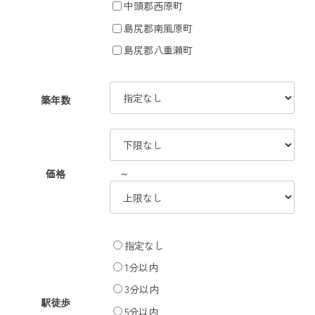
中頭郡西原町
島尻郡南風原町
島尻郡八重瀬町
築年数
～
価格
指定なし
1分以内
3分以内
駅徒歩
5分以内