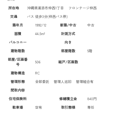
所在地
沖縄県浦添市仲西1丁目 フロンテージ仲西
交通
バス 徒歩3分(仲西バス停)
築年月
1992/12
新築/中古
中古
面積
44.5m²
計測方式
バルコニー
向き
建物階数
部屋階数
5階
部屋/区画番
506
総戸/区画数
号
建物構造
RC
管理形態
全部委託 管理人巡回 管理組合有
間取内容
住宅保険料
修繕積立金
840円
駐車場
空有
取引態様
専任