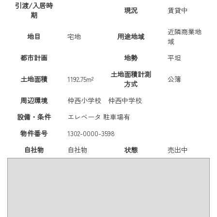
引渡/入居時
現況
賃貸中
期
近隣商業地
地目
宅地
用途地域
域
都市計画
地勢
平坦
土地面積計測
土地面積
1192.75m²
公簿
方式
周辺環境
仲西小学校 仲西中学校
設備・条件
エレベータ
駐車場有
物件番号
1302-0000-3598
自社物
自社物
状態
売出中