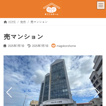
コ
ナ
ン
ビ
テ
ゲ
ン
ー
ツ
シ
HOME
物件
売マンション
へ
ョ
ス
ン
売マンション
キ
に
ッ
移
プ
動
最
2025年7月7日
2025年7月7日
magokorohome
終
更
新
日
時
: