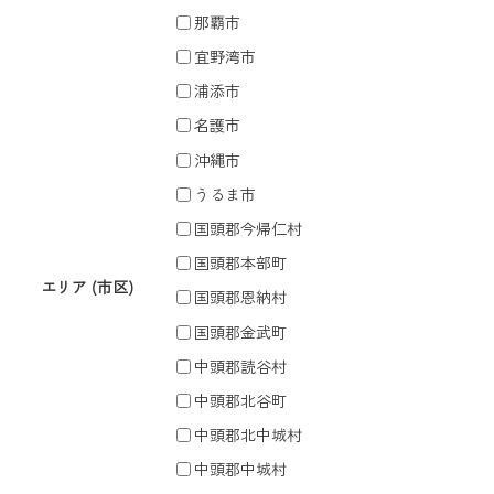
那覇市
宜野湾市
浦添市
名護市
沖縄市
うるま市
国頭郡今帰仁村
国頭郡本部町
エリア (市区)
国頭郡恩納村
国頭郡金武町
中頭郡読谷村
中頭郡北谷町
中頭郡北中城村
中頭郡中城村