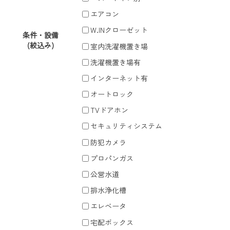
エアコン
W.INクローゼット
条件・設備
(絞込み)
室内洗濯機置き場
洗濯機置き場有
インターネット有
オートロック
TVドアホン
セキュリティシステム
防犯カメラ
プロパンガス
公営水道
排水浄化槽
エレベータ
宅配ボックス