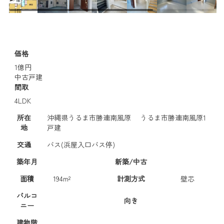
価格
1億円
中古戸建
間取
4LDK
所在
沖縄県うるま市勝連南風原 うるま市勝連南風原1
地
戸建
交通
バス(浜屋入口バス停)
築年月
新築/中古
面積
194m²
計測方式
壁芯
バルコ
向き
ニー
建物階