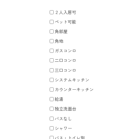
２人入居可
ペット可能
角部屋
角地
ガスコンロ
二口コンロ
三口コンロ
システムキッチン
カウンターキッチン
給湯
独立洗面台
バスなし
シャワー
バス・トイレ別