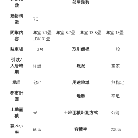
部屋階数
数
建物構
RC
造
間取内
洋室 7.1畳
洋室 8.7畳
洋室 13.8畳
洋室 15畳
容
LDK 31畳
駐車場
3台
取引態様
一般
引渡/
入居時
相談
現況
空家
期
地目
宅地
用途地域
無指定
都市計
地勢
平坦
画
土地面
m²
土地面積計測方式
公簿
積
建ぺい
60%
容積率
200%
率