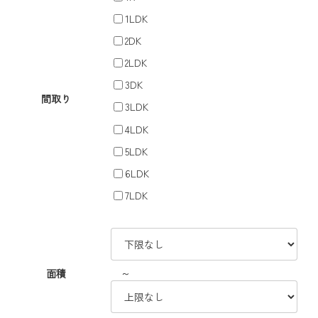
1LDK
2DK
2LDK
3DK
間取り
3LDK
4LDK
5LDK
6LDK
7LDK
～
面積