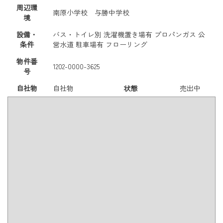
周辺環
南原小学校 与勝中学校
境
設備・
バス・トイレ別
洗濯機置き場有
プロパンガス
公
条件
営水道
駐車場有
フローリング
物件番
1202-0000-3625
号
自社物
自社物
状態
売出中