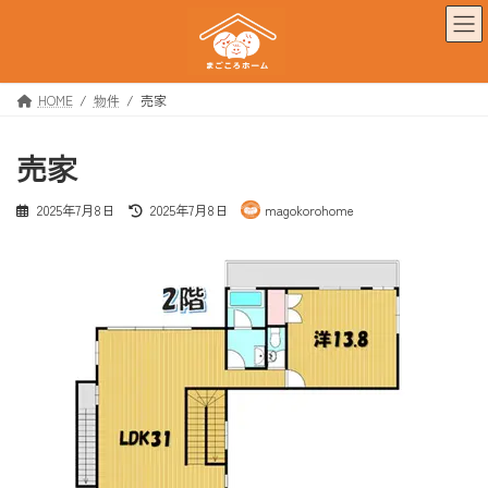
コ
ナ
ン
ビ
テ
ゲ
ン
ー
ツ
シ
HOME
物件
売家
へ
ョ
ス
ン
売家
キ
に
ッ
移
プ
動
最
2025年7月8日
2025年7月8日
magokorohome
終
更
新
日
時
: