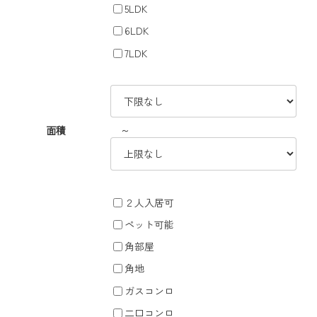
5LDK
6LDK
7LDK
～
面積
２人入居可
ペット可能
角部屋
角地
ガスコンロ
二口コンロ