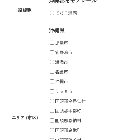
沖縄都市モノレール
路線駅
てだこ浦西
沖縄県
那覇市
宜野湾市
浦添市
名護市
沖縄市
うるま市
国頭郡今帰仁村
国頭郡本部町
エリア (市区)
国頭郡恩納村
国頭郡金武町
中頭郡読谷村