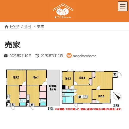
コ
ナ
ン
ビ
テ
ゲ
ン
ー
ツ
シ
HOME
物件
売家
へ
ョ
ス
ン
売家
キ
に
ッ
移
プ
動
最
2025年7月10日
2025年7月10日
magokorohome
終
更
新
日
時
: