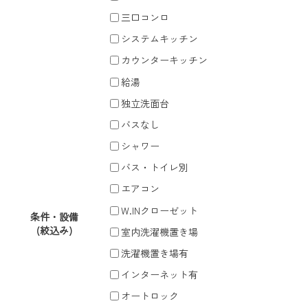
三口コンロ
システムキッチン
カウンターキッチン
給湯
独立洗面台
バスなし
シャワー
バス・トイレ別
エアコン
W.INクローゼット
条件・設備
(絞込み)
室内洗濯機置き場
洗濯機置き場有
インターネット有
オートロック