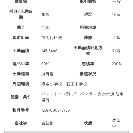
駐車場
取引態様
一般
引渡/入居時
相談
現況
空家
期
地目
宅地
用途地域
都市計画
市街化区域
地勢
平坦
土地面積計測方
土地面積
149.84m²
公簿
式
建ぺい率
60%
容積率
200%
土地権利
所有権
接道状況
周辺環境
織名小学校 石田中学校
バス・トイレ別
プロパンガス
公営水道
駐車
設備・条件
場有
物件番号
1202-0000-3789
売出
自社物
自社物
状態
中