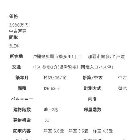
価格
3,980万円
中古戸建
間取
3LDK
所在地
沖縄県那覇市繁多川1丁目 那覇市繁多川1戸建
交通
バス 徒歩3分(県営繁多川団地入口バス停)
築年月
1969/06/10
新築/中古
中古
面積
126.63m²
計測方式
壁芯
バルコニー
向き
建物階数
地上2階
部屋階数
建物構造
RC
間取内容
洋室 6.6畳
洋室 5.6畳
洋室 4.3畳