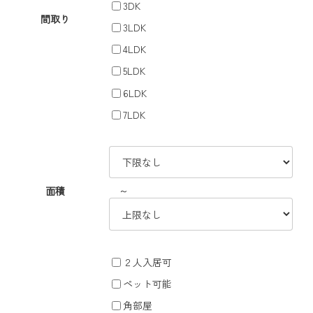
3DK
間取り
3LDK
4LDK
5LDK
6LDK
7LDK
～
面積
２人入居可
ペット可能
角部屋