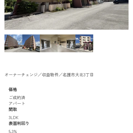
オーナーチェンジ／収益物件／名護市大北3丁目
価格
ご成約済
アパート
間取
3LDK
表面利回り
5.3%