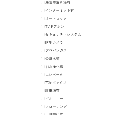
洗濯機置き場有
インターネット有
オートロック
TVドアホン
セキュリティシステム
防犯カメラ
プロパンガス
公営水道
排水浄化槽
エレベータ
宅配ボックス
駐車場有
バルコニー
フローリング
二世帯住宅