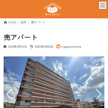
コ
ナ
ン
ビ
テ
ゲ
ン
ー
ツ
シ
HOME
物件
売アパート
へ
ョ
ス
ン
売アパート
キ
に
ッ
移
プ
動
最
2025年4月18日
2025年8月26日
magokorohome
終
更
新
日
時
: