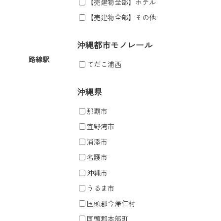
【売建物全部】ホテル
【売建物全部】その他
沖縄都市モノレール
路線駅
てだこ浦西
沖縄県
那覇市
宜野湾市
浦添市
名護市
沖縄市
うるま市
国頭郡今帰仁村
国頭郡本部町