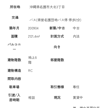
所在地
沖縄県名護市大北3丁目
交通
バス(県営名護団地バス停 停歩2分)
築年月
200904
新築/中古
中古
面積
2121.4m²
計測方式
内法
バルコニ
向き
ー
地上8
建物階数
部屋階数
階
建物構造
RC
間取内容
駐車場
取引態様
専任
引渡/入
相談
現況
賃貸中
居時期
第一種中高層住居