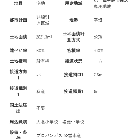
地目
宅地
用途地域
専用地域
非線引
都市計画
地勢
平坦
き区域
土地面積計
土地面積
2621.3m²
公簿
測方式
建ぺい率
60%
容積率
200%
土地権利
所有権
接道状況
一方
接道方向
北
接道間口1
7.6m
1
接道種別
私道
接道幅員1
6m
1
国土法届
不要
出
周辺環境
大北小学校 名護中学校
設備・条
プロパンガス
公営水道
件