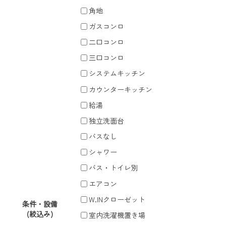
角地
ガスコンロ
二口コンロ
三口コンロ
システムキッチン
カウンターキッチン
給湯
独立洗面台
バスなし
シャワー
バス・トイレ別
エアコン
W.INクローゼット
条件・設備
(絞込み)
室内洗濯機置き場