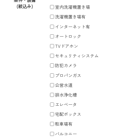
条件・設備
(絞込み)
室内洗濯機置き場
洗濯機置き場有
インターネット有
オートロック
TVドアホン
セキュリティシステム
防犯カメラ
プロパンガス
公営水道
排水浄化槽
エレベータ
宅配ボックス
駐車場有
バルコニー