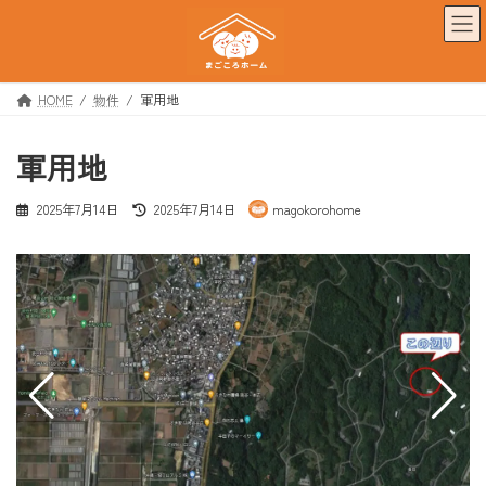
コ
ナ
ン
ビ
テ
ゲ
ン
ー
ツ
シ
HOME
物件
軍用地
へ
ョ
ス
ン
軍用地
キ
に
ッ
移
プ
動
最
2025年7月14日
2025年7月14日
magokorohome
終
更
新
日
時
: