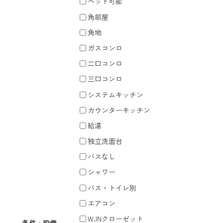
ペット可能
角部屋
角地
ガスコンロ
二口コンロ
三口コンロ
システムキッチン
カウンターキッチン
給湯
独立洗面台
バスなし
シャワー
バス・トイレ別
エアコン
W.INクローゼット