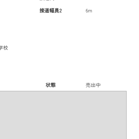
接道幅員2
6m
学校
状態
売出中