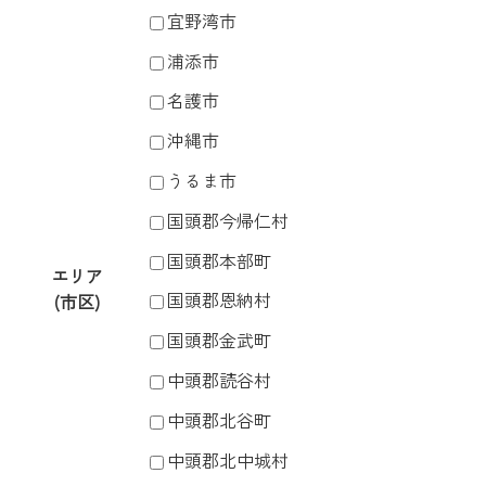
宜野湾市
浦添市
名護市
沖縄市
うるま市
国頭郡今帰仁村
国頭郡本部町
エリア
国頭郡恩納村
(市区)
国頭郡金武町
中頭郡読谷村
中頭郡北谷町
中頭郡北中城村