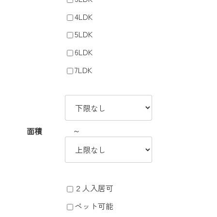
4LDK
5LDK
6LDK
7LDK
～
面積
２人入居可
ペット可能