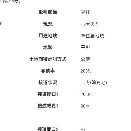
 停歩5分)
取引態様
専任
旬
現況
古屋あり
用途地域
準住居地域
地勢
平坦
土地面積計測方式
公簿
容積率
200%
接道状況
二方(除角地)
接道間口1
20.8m
接道幅員1
30m
接道間口2
9m