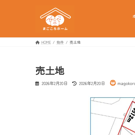
コ
ナ
ン
ビ
テ
ゲ
ン
ー
ツ
シ
へ
ョ
HOME
物件
売土地
ス
ン
キ
に
ッ
移
売土地
プ
動
最
2026年2月20日
2026年2月20日
magokor
終
更
新
日
時
: