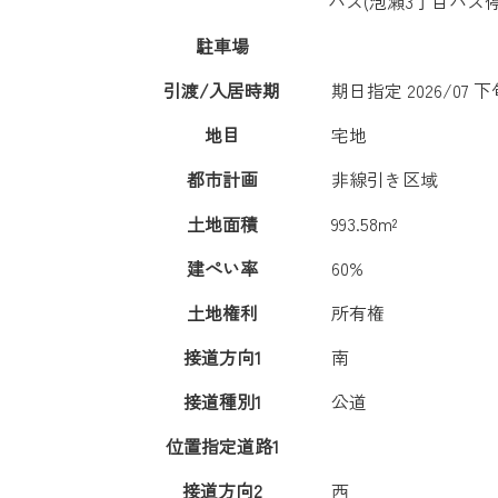
バス(泡瀬3丁目バス停
駐車場
引渡/入居時期
期日指定 2026/07 下
地目
宅地
都市計画
非線引き区域
土地面積
993.58m²
建ぺい率
60%
土地権利
所有権
接道方向1
南
接道種別1
公道
位置指定道路1
接道方向2
西